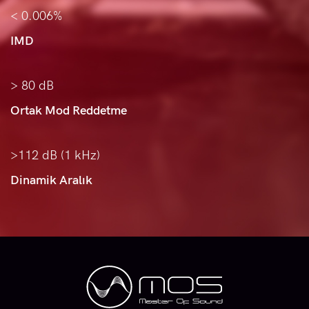
< 0.006%
IMD
> 80 dB
Ortak Mod Reddetme
>112 dB (1 kHz)
Dinamik Aralık