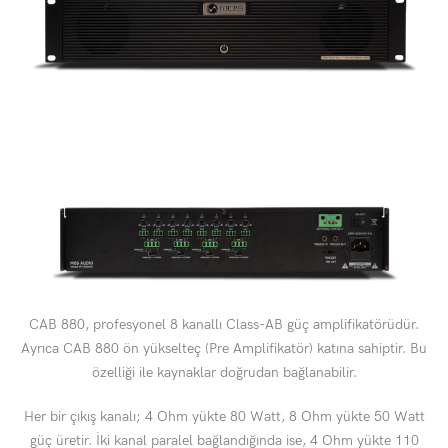
CAB 880, profesyonel 8 kanallı Class-AB güç amplifikatörüdür.
Ayrıca CAB 880 ön yükselteç (Pre Amplifikatör) katına sahiptir. Bu
özelliği ile kaynaklar doğrudan bağlanabilir.
Her bir çıkış kanalı; 4 Ohm yükte 80 Watt, 8 Ohm yükte 50 Watt
güç üretir. İki kanal paralel bağlandığında ise, 4 Ohm yükte 110