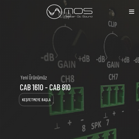
Y
e
n
i
Ü
r
ü
n
ü
m
ü
z
CAB 1610 - CAB 810
KEŞFETMEYE BAŞLA