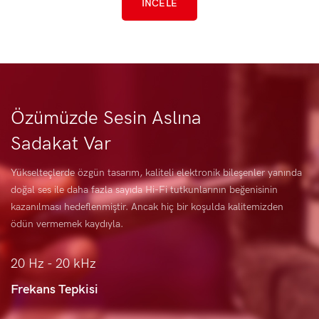
İNCELE
Özümüzde Sesin Aslına
Sadakat Var
Yükselteçlerde özgün tasarım, kaliteli elektronik bileşenler yanında
doğal ses ile daha fazla sayıda Hi-Fi tutkunlarının beğenisinin
kazanılması hedeflenmiştir. Ancak hiç bir koşulda kalitemizden
ödün vermemek kaydıyla.
20 Hz - 20 kHz
Frekans Tepkisi