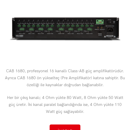
CAB 1680, profesyonel 16 kanallı Class-AB güç amplifikatörüdür.
Ayrıca CAB 1680 ön yükselteç (Pre Amplifikatör) katına sahiptir. Bu
özelliği ile kaynaklar doğrudan bağlanabilir.
Her bir çıkış kanalı; 4 Ohm yükte 80 Watt, 8 Ohm yükte 50 Watt
güç üretir. İki kanal paralel bağlandığında ise, 4 Ohm yükte 110
Watt güç sağlayabilir.