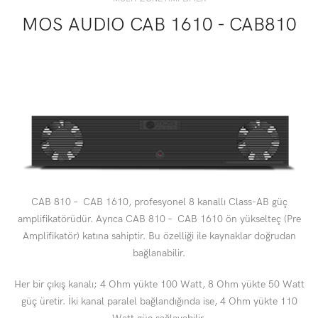
MOS AUDIO CAB 1610 - CAB810
CAB 810 – CAB 1610, profesyonel 8 kanallı Class-AB güç
amplifikatörüdür. Ayrıca CAB 810 – CAB 1610 ön yükselteç (Pre
Amplifikatör) katına sahiptir. Bu özelliği ile kaynaklar doğrudan
bağlanabilir.
Her bir çıkış kanalı; 4 Ohm yükte 100 Watt, 8 Ohm yükte 50 Watt
güç üretir. İki kanal paralel bağlandığında ise, 4 Ohm yükte 110