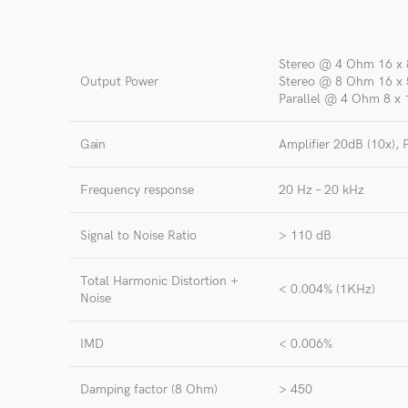
Stereo @ 4 Ohm 16 x 
Output Power
Stereo @ 8 Ohm 16 x 
Parallel @ 4 Ohm 8 x
Gain
Amplifier 20dB (10x), 
Frequency response
20 Hz – 20 kHz
Signal to Noise Ratio
> 110 dB
Total Harmonic Distortion +
< 0.004% (1KHz)
Noise
IMD
< 0.006%
Damping factor (8 Ohm)
> 450