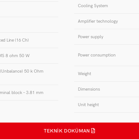
Cooling System
Amplifier technology
Power supply
ced Line (16 Ch)
Power consumption
RMS 8 ohm 50 W
(Unbalance) 50 k Ohm
Weight
Dimensions
rminal block – 3.81 mm
Unit height
TEKNIK DOKÜMAN