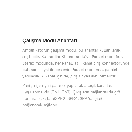
Çalışma Modu Anahtarı
Amplifikatörün çalışma modu, bu anahtar kullanılarak
seçilebilir. Bu modlar ``Stereo modu`` ve ``Paralel modu``dur.
Stereo modunda, her kanal, ilgili kanal giriş konnektöründe
bulunan sinyal ile beslenir. Paralel modunda, paralel
yapılacak iki kanal için de, giriş sinyali aynı olmalıdır.
Yani giriş sinyali pararlel yapılarak ardışık kanallara
uygulanmalıdır (Ch1, Ch2). Çıkışların bağlantısı da çift
numaralı çıkışlara(SPK2, SPK4, SPK6... gibi)
bağlanarak sağlanır.