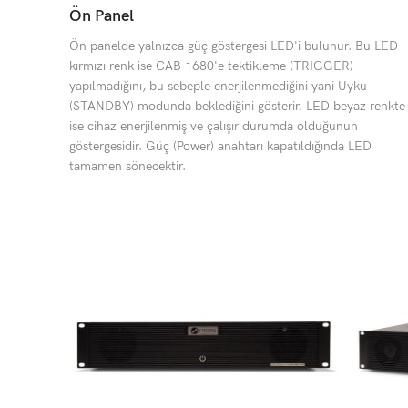
Ön Panel
Ön panelde yalnızca güç göstergesi LED'i bulunur. Bu LED
kırmızı renk ise CAB 1680'e tektikleme (TRIGGER)
yapılmadığını, bu sebeple enerjilenmediğini yani Uyku
(STANDBY) modunda beklediğini gösterir. LED beyaz renkte
ise cihaz enerjilenmiş ve çalışır durumda olduğunun
göstergesidir. Güç (Power) anahtarı kapatıldığında LED
tamamen sönecektir.