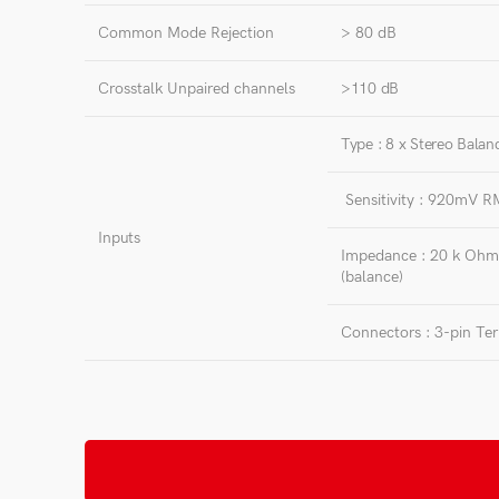
Common Mode Rejection
> 80 dB
Crosstalk Unpaired channels
>110 dB
Type : 8 x Stereo Balan
Sensitivity : 920mV 
Inputs
Impedance : 20 k Ohm
(balance)
Connectors : 3-pin Te