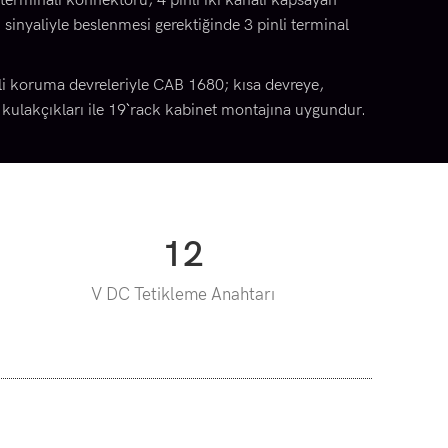
 terminali konnektörü, 4 pinli iki kanalı kapsayan
 sinyaliyle beslenmesi gerektiğinde 3 pinli terminal
ili koruma devreleriyle CAB 1680; kısa devreye,
kulakçıkları ile 19`` rack kabinet montajına uygundur.
12
V DC Tetikleme Anahtarı